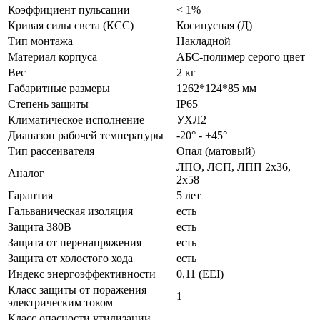
Коэффициент пульсации
< 1%
Кривая силы света (КСС)
Косинусная (Д)
Тип монтажа
Накладной
Материал корпуса
АБС-полимер серого цвет
Вес
2 кг
Габаритные размеры
1262*124*85 мм
Степень защиты
IP65
Климатическое исполнение
УХЛ2
Диапазон рабочей температуры
-20° - +45°
Тип рассеивателя
Опал (матовый)
ЛПО, ЛСП, ЛПП 2х36,
Аналог
2х58
Гарантия
5 лет
Гальваническая изоляция
есть
Защита 380В
есть
Защита от перенапряжения
есть
Защита от холостого хода
есть
Индекс энергоэффективности
0,11 (EEI)
Класс защиты от поражения
1
электрическим током
Класс опасности утилизации