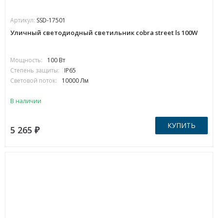
Артикул:
SSD-17501
Уличный светодиодный светильник cobra street ls 100W
Мощность:
100 Вт
Степень защиты:
IP65
Световой поток:
10000 Лм
В наличии
КУПИТЬ
5 265
₽