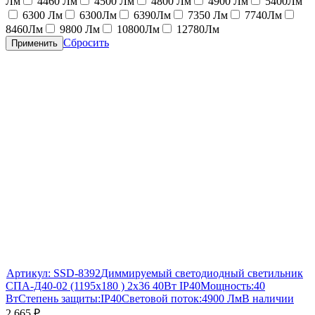
Лм
4460 Лм
4500 Лм
4800 Лм
4900 Лм
5400Лм
6300 Лм
6300Лм
6390Лм
7350 Лм
7740Лм
8460Лм
9800 Лм
10800Лм
12780Лм
Сбросить
Применить
Артикул:
SSD-8392
Диммируемый светодиодный светильник
СПА-Д40-02 (1195х180 ) 2х36 40Вт IP40
Мощность:
40
Вт
Степень защиты:
IP40
Световой поток:
4900 Лм
В наличии
2 665
₽