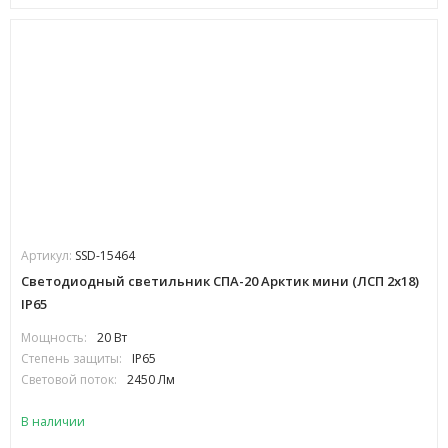
Артикул:
SSD-15464
Cветодиодный светильник СПА-20 Арктик мини (ЛСП 2х18)
IP65
Мощность:
20 Вт
Степень защиты:
IP65
Световой поток:
2450 Лм
В наличии