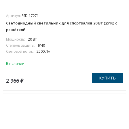
Артикул:
SSD-17271
Светодиодный светильник для спортзалов 20 Вт (2х18) с
решёткой
Мощность:
20 Вт
Степень защиты:
IP40
Световой поток:
2500 Лм
В наличии
КУПИТЬ
2 966
₽