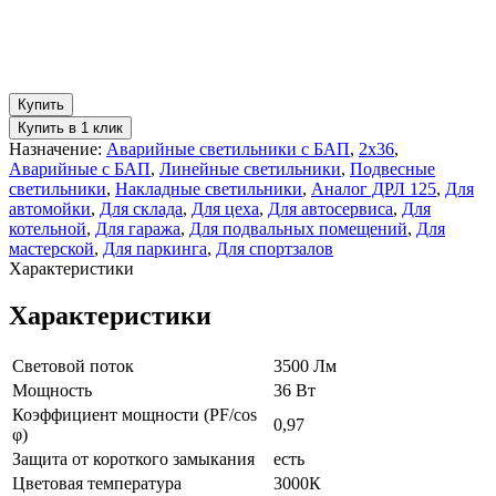
Купить
Купить в 1 клик
Назначение:
Аварийные светильники с БАП
,
2x36
,
Аварийные с БАП
,
Линейные светильники
,
Подвесные
светильники
,
Накладные светильники
,
Аналог ДРЛ 125
,
Для
автомойки
,
Для склада
,
Для цеха
,
Для автосервиса
,
Для
котельной
,
Для гаража
,
Для подвальных помещений
,
Для
мастерской
,
Для паркинга
,
Для спортзалов
Характеристики
Характеристики
Световой поток
3500 Лм
Мощность
36 Вт
Коэффициент мощности (PF/cos
0,97
φ)
Защита от короткого замыкания
есть
Цветовая температура
3000К