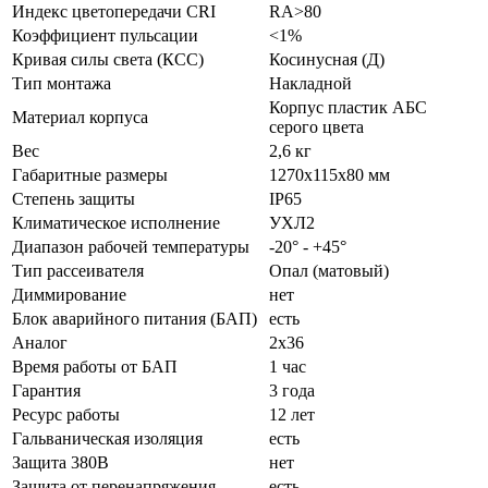
Индекс цветопередачи CRI
RA>80
Коэффициент пульсации
<1%
Кривая силы света (КСС)
Косинусная (Д)
Тип монтажа
Накладной
Корпус пластик АБС
Материал корпуса
серого цвета
Вес
2,6 кг
Габаритные размеры
1270х115х80 мм
Степень защиты
IP65
Климатическое исполнение
УХЛ2
Диапазон рабочей температуры
-20° - +45°
Тип рассеивателя
Опал (матовый)
Диммирование
нет
Блок аварийного питания (БАП)
есть
Аналог
2х36
Время работы от БАП
1 час
Гарантия
3 года
Ресурс работы
12 лет
Гальваническая изоляция
есть
Защита 380В
нет
Защита от перенапряжения
есть